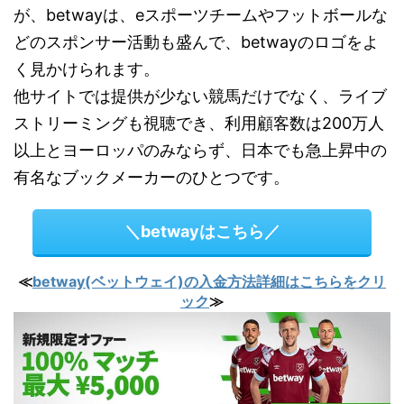
が、betwayは、eスポーツチームやフットボールな
どのスポンサー活動も盛んで、betwayのロゴをよ
く見かけられます。
他サイトでは提供が少ない競馬だけでなく、ライブ
ストリーミングも視聴でき、利用顧客数は200万人
以上とヨーロッパのみならず、日本でも急上昇中の
有名なブックメーカーのひとつです。
＼betwayはこちら／
≪
betway(ベットウェイ)の入金方法詳細はこちらをクリ
ック
≫