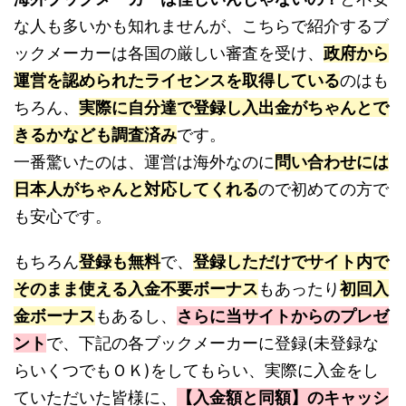
な人も多いかも知れませんが、こちらで紹介するブ
ックメーカーは各国の厳しい審査を受け、
政府から
運営を認められたライセンスを取得している
のはも
ちろん、
実際に自分達で登録し入出金がちゃんとで
きるかなども調査済み
です。
一番驚いたのは、運営は海外なのに
問い合わせには
日本人がちゃんと対応してくれる
ので初めての方で
も安心です。
もちろん
登録も無料
で、
登録しただけでサイト内で
そのまま使える入金不要ボーナス
もあったり
初回入
金ボーナス
もあるし、
さらに当サイトからのプレゼ
ント
で、下記の各ブックメーカーに登録(未登録な
らいくつでもＯＫ)をしてもらい、実際に入金をし
ていただいた皆様に、
【入金額と同額】のキャッシ