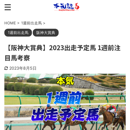
HOME
>
1週前出走馬
>
1週前出走馬
阪神大賞典
【阪神大賞典】2023出走予定馬 1週前注
目馬考察
2023年8月5日