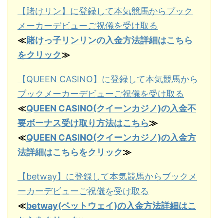
【賭けリン】に登録して本気競馬からブック
メーカーデビューご祝儀を受け取る
≪
賭けっ子リンリンの入金方法詳細はこちら
をクリック
≫
【QUEEN CASINO】に登録して本気競馬から
ブックメーカーデビューご祝儀を受け取る
≪
QUEEN CASINO(クイーンカジノ)の入金不
要ボーナス受け取り方法はこちら
≫
≪
QUEEN CASINO(クイーンカジノ)の入金方
法詳細はこちらをクリック
≫
【‎‎betway】に登録して本気競馬からブックメ
ーカーデビューご祝儀を受け取る
≪
betway(ベットウェイ)の入金方法詳細はこ