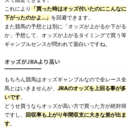
これにより
「買った時はオッズ付いたのにこんなに
下がったのかよ…」
を回避できます。
また競馬の予想とは別に「オッズが上がるか下がる
か」予想して、オッズが上がるタイミングで買う等
ギャンブルセンスが問われて面白いですね。
オッズがJRAより高い
もちろん競馬はオッズギャンブルなので全レース全
馬とはいきませんが、
JRAのオッズを上回る事が多
いです
。
どうせ買うならオッズが高い方で買った方が絶対得
ですし、
回収率も上がり年間収支に大きな差が出ま
す
。