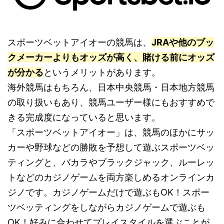
スポーツベットアイオーの競馬は、
JRAや他のブッ
クメーカーよりもオッズが高く、賭ける前にオッズ
が分かる
というメリットがあります。
海外競馬はもちろん、日本中央競馬・日本地方競馬
の取り扱いもあり、競馬ユーザー様にもおすすめで
きる完成度になっていると思います。
「スポーツベットアイオー」は、競馬のほかにサッ
カーや野球などの勝敗を予想して遊ぶスポーツベッ
ティングと、バカラやブラックジャック、ルーレッ
トなどのカジノゲームを両方楽しめるオンラインカ
ジノです。カジノゲームだけで遊ぶもOK！スポー
ツベッティングをしながらカジノゲームで遊ぶも
OK！好みに合わせてプレイスタイルを選ぶことが