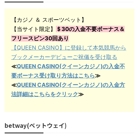
【カジノ ＆ スポーツベット】
【当サイト限定】
＄30の入金不要ボーナス＆
フリースピン30回あり
【QUEEN CASINO】に登録して本気競馬から
ブックメーカーデビューご祝儀を受け取る
≪
QUEEN CASINO(クイーンカジノ)の入金不
要ボーナス受け取り方法はこちら
≫
≪
QUEEN CASINO(クイーンカジノ)の入金方
法詳細はこちらをクリック
≫
betway(ベットウェイ)