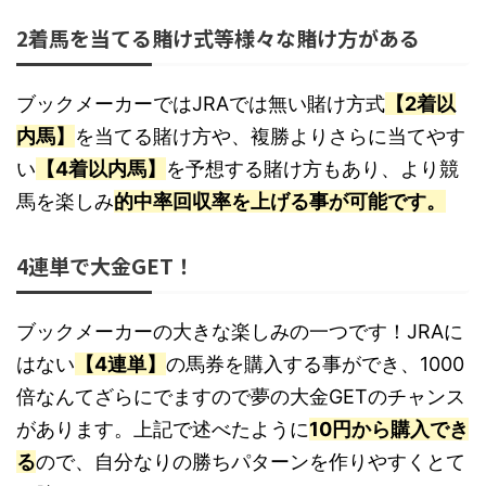
2着馬を当てる賭け式等様々な賭け方がある
ブックメーカーではJRAでは無い賭け方式
【2着以
内馬】
を当てる賭け方や、複勝よりさらに当てやす
い
【4着以内馬】
を予想する賭け方もあり、より競
馬を楽しみ
的中率回収率を上げる事が可能です。
4連単で大金GET！
ブックメーカーの大きな楽しみの一つです！JRAに
はない
【4連単】
の馬券を購入する事ができ、1000
倍なんてざらにでますので夢の大金GETのチャンス
があります。上記で述べたように
10円から購入でき
る
ので、自分なりの勝ちパターンを作りやすくとて