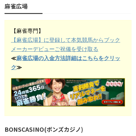
麻雀広場
【麻雀専門】
【麻雀広場】に登録して本気競馬からブック
メーカーデビューご祝儀を受け取る
≪
麻雀広場の入金方法詳細はこちらをクリッ
ク
≫
BONSCASINO(ボンズカジノ)