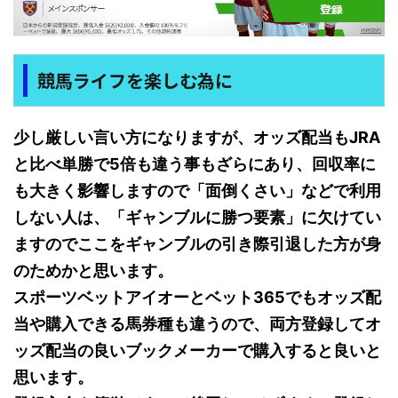
競馬ライフを楽しむ為に
少し厳しい言い方になりますが、オッズ配当もJRA
と比べ単勝で5倍も違う事もざらにあり、回収率に
も大きく影響しますので「面倒くさい」などで利用
しない人は、「ギャンブルに勝つ要素」に欠けてい
ますのでここをギャンブルの引き際引退した方が身
のためかと思います。
スポーツベットアイオーとベット365でもオッズ配
当や購入できる馬券種も違うので、両方登録してオ
ッズ配当の良いブックメーカーで購入すると良いと
思います。