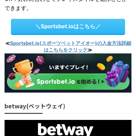
できます。
＼Sportsbet.ioはこちら／
≪
Sportsbet.io(スポーツベットアイオー)の入金方法詳細
はこちらをクリック
≫
betway(ベットウェイ)