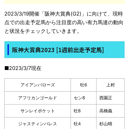
2023/3/19開催「阪神大賞典(G2)」に向けて、現時
点での出走予定馬から注目度の高い有力馬達の動向
と状況をチェックしていきます。
阪神大賞典2023 [1週前出走予定馬]
■2023/3/7現在
アイアンバローズ
牡6
上村
アフリカンゴールド
セン8
西園正
サンレイポケット
牡8
高橋義
ジャスティンパレス
牡4
杉山晴