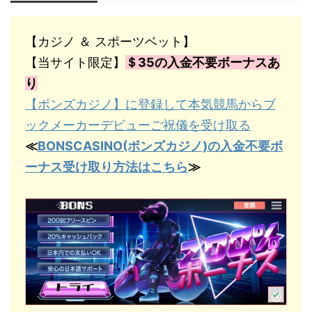
【カジノ ＆ スポーツベット】
【当サイト限定】
＄35の入金不要ボーナスあ
り
【ボンズカジノ】に登録して本気競馬からブ
ックメーカーデビューご祝儀を受け取る
≪
BONSCASINO(ボンズカジノ)の入金不要ボ
ーナス受け取り方法はこちら
≫