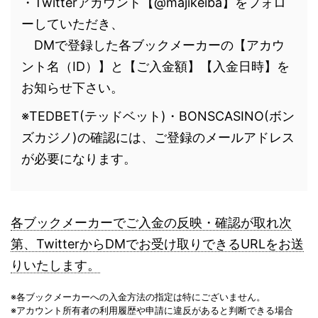
・Twitterアカウント【@majikeiba】をフォロ
ーしていただき、
DMで登録した各ブックメーカーの【アカウ
ント名（ID）】と【ご入金額】【入金日時】を
お知らせ下さい。
※TEDBET(テッドベット)・BONSCASINO(ボン
ズカジノ)の確認には、ご登録のメールアドレス
が必要になります。
各ブックメーカーでご入金の反映・確認が取れ次
第、TwitterからDMでお受け取りできるURLをお送
りいたします。
※各ブックメーカーへの入金方法の指定は特にございません。
※アカウント所有者の利用履歴や申請に違反があると判断できる場合