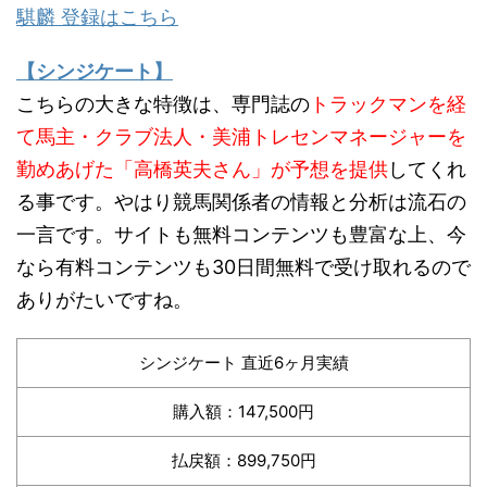
騏麟 登録はこちら
【シンジケート】
こちらの大きな特徴は、専門誌の
トラックマンを経
て馬主・クラブ法人・美浦トレセンマネージャーを
勤めあげた「高橋英夫さん」が予想を提供
してくれ
る事です。やはり競馬関係者の情報と分析は流石の
一言です。サイトも無料コンテンツも豊富な上、今
なら有料コンテンツも30日間無料で受け取れるので
ありがたいですね。
シンジケート 直近6ヶ月実績
購入額：147,500円
払戻額：899,750円