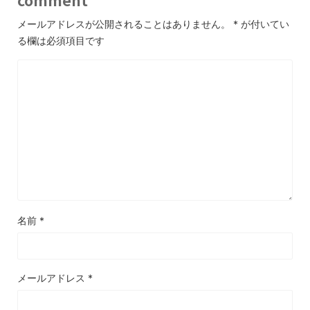
comment
メールアドレスが公開されることはありません。
*
が付いてい
る欄は必須項目です
名前
*
メールアドレス
*