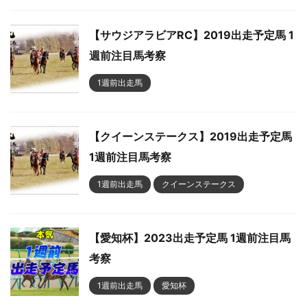
【サウジアラビアRC】2019出走予定馬 1
週前注目馬考察
1週前出走馬
【クイーンステークス】2019出走予定馬
1週前注目馬考察
1週前出走馬
クイーンステークス
【愛知杯】2023出走予定馬 1週前注目馬
考察
1週前出走馬
愛知杯