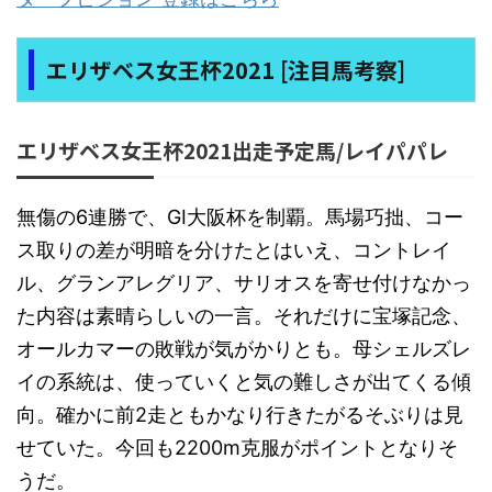
エリザベス女王杯2021 [注目馬考察]
エリザベス女王杯2021出走予定馬/レイパパレ
無傷の6連勝で、GI大阪杯を制覇。馬場巧拙、コー
ス取りの差が明暗を分けたとはいえ、コントレイ
ル、グランアレグリア、サリオスを寄せ付けなかっ
た内容は素晴らしいの一言。それだけに宝塚記念、
オールカマーの敗戦が気がかりとも。母シェルズレ
イの系統は、使っていくと気の難しさが出てくる傾
向。確かに前2走ともかなり行きたがるそぶりは見
せていた。今回も2200m克服がポイントとなりそ
うだ。