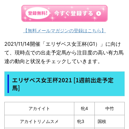
【無料メールマガジンの登録はこちら】
2021/11/14開催「エリザベス女王杯(G1）」に向け
て、現時点での出走予定馬から注目度の高い有力馬
達の動向と状況をチェックしていきます。
エリザベス女王杯2021 [1週前出走予定
馬]
アカイイト
牝4
中竹
アカイトリノムスメ
牝3
国枝