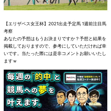
【エリザベス女王杯】2021出走予定馬 1週前注目馬
考察
あなたの予想はもうお決まりですか？予想と結果を
掲載しておりますので、参考にしていただければ幸
いです。当たった際には是非コメントお願いいたし
ますｗ