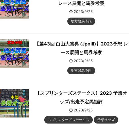
レース展開と馬券考察
した。 テレビ番組でも毎
提供させて頂きます。
週コーナーを持ち、絶賛
【無料メールマガジンの
2023/9/25
放送中ですのでこちらも
登録はこちら】 ※我々は
地方競馬予想
ぜひご覧頂けると嬉しい
的中回収実績にこだわる
です♪ 好評につき今週も
実績至上主義です。的中
無料メルマガにて重賞の
の結果もご覧になって頂
【第43回 白山大賞典 (JpnⅢ)】2023予想 レ
予想を提供させて頂きま
ければわかると思います
す。 【 ...
が【少点数 ...
ース展開と馬券考察
2023/9/25
地方競馬予想
【スプリンターズステークス】2023 予想オ
ッズ/出走予定馬短評
2023/9/25
スプリンターズステークス
予想オッズ