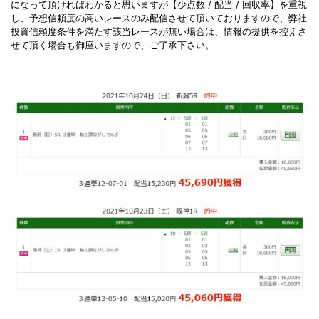
になって頂ければわかると思いますが【少点数 / 配当 / 回収率】を重視
し、予想信頼度の高いレースのみ配信させて頂いておりますので、弊社
投資信頼度条件を満たす該当レースが無い場合は、情報の提供を控えさ
せて頂く場合も御座いますので、ご了承下さい。