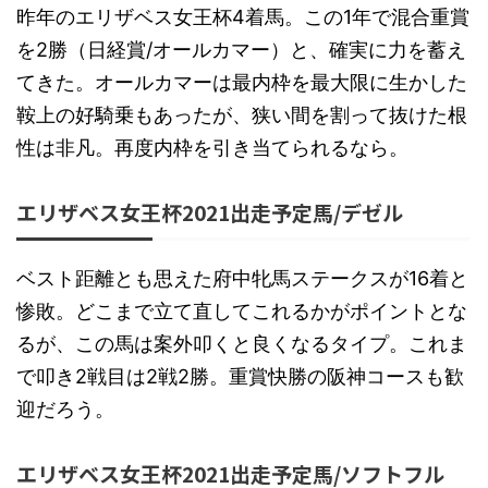
昨年のエリザベス女王杯4着馬。この1年で混合重賞
を2勝（日経賞/オールカマー）と、確実に力を蓄え
てきた。オールカマーは最内枠を最大限に生かした
鞍上の好騎乗もあったが、狭い間を割って抜けた根
性は非凡。再度内枠を引き当てられるなら。
エリザベス女王杯2021出走予定馬/デゼル
ベスト距離とも思えた府中牝馬ステークスが16着と
惨敗。どこまで立て直してこれるかがポイントとな
るが、この馬は案外叩くと良くなるタイプ。これま
で叩き2戦目は2戦2勝。重賞快勝の阪神コースも歓
迎だろう。
エリザベス女王杯2021出走予定馬/ソフトフル