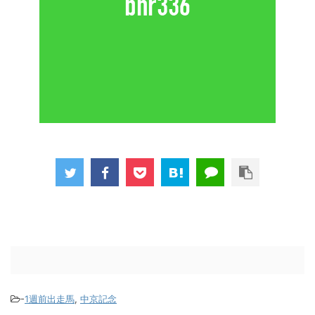
-
1週前出走馬
,
中京記念