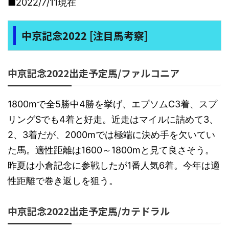
■2022/7/11現在
中京記念2022 [注目馬考察]
中京記念2022出走予定馬/ファルコニア
1800mで全5勝中4勝を挙げ、エプソムC3着、スプ
リングSでも4着と好走。近走はマイルに詰めて3、
2、3着だが、2000mでは極端に決め手を欠いてい
た馬。適性距離は1600～1800mと見て良さそう。
昨夏は小倉記念に参戦したが1番人気6着。今年は適
性距離で巻き返しを狙う。
中京記念2022出走予定馬/カテドラル