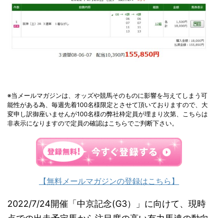
※当メールマガジンは、オッズや競馬そのものに影響を与えてしまう可
能性がある為、毎週先着100名様限定とさせて頂いておりますので、大
変申し訳御座いませんが100名様の弊社枠定員が埋まり次第、こちらは
非表示になりますので定員の確認はこちらでご判断下さい。
【無料メールマガジンの登録はこちら】
2022/7/24開催「中京記念(G3）」に向けて、現時