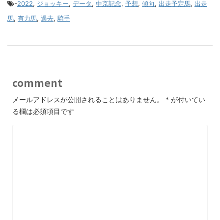
-
2022
,
ジョッキー
,
データ
,
中京記念
,
予想
,
傾向
,
出走予定馬
,
出走
馬
,
有力馬
,
過去
,
騎手
comment
メールアドレスが公開されることはありません。
*
が付いてい
る欄は必須項目です