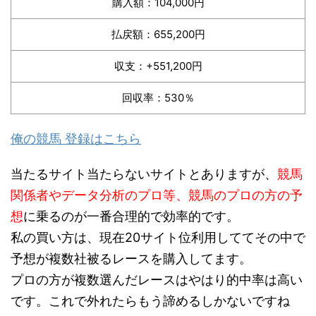
購入額：104,000円
払戻額：655,200円
収支：+551,200円
回収率：530％
俺の競馬 登録はこちら
当たるサイト当たらないサイトとありますが、
競馬
関係者やデータ分析のプロ等、競馬のプロの方の予
想
に乗るのが一番合理的で効率的です。
私の買い方は、現在20サイト位利用しててその中で
予想が複数社被るレースを購入してます。
プロの方が複数選んだレースはやはり的中率は高い
です。これで外れたらもう諦めるしかないですね