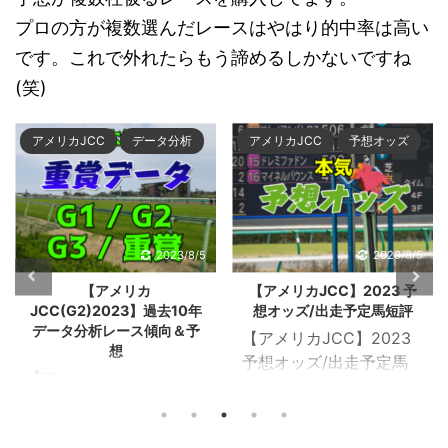
プロの方が複数選んだレースはやはり的中率は高い
です。これで外れたらもう諦めるしかないですね
(笑)
アメリカJCC
データ分析
アメリカJCC
予想オッズ
2023/8/5
2023/8/5
【アメリカ
【アメリカJCC】2023 予
JCC(G2)2023】過去10年
想オッズ/出走予定馬短評
データ分析レース傾向＆予
【アメリカJCC】2023
想
予想オッズ/出走予定馬
【アメリカ
短評 先週の馬券の結果は
JCC(G2)2023】過去10
いかがでしたか？ おかげ
年データ分析レース傾向
さまで先週のレース結果