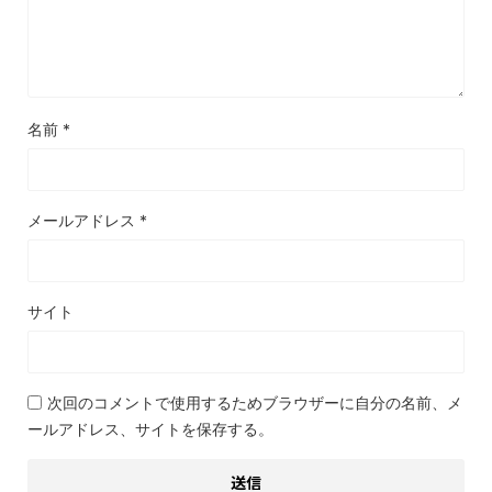
名前
*
メールアドレス
*
サイト
次回のコメントで使用するためブラウザーに自分の名前、メ
ールアドレス、サイトを保存する。