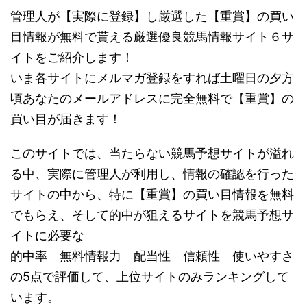
管理人が【実際に登録】し厳選した【重賞】の買い
目情報が無料で貰える厳選優良競馬情報サイト６サ
イトをご紹介します！
いま各サイトにメルマガ登録をすれば土曜日の夕方
頃あなたのメールアドレスに完全無料で【重賞】の
買い目が届きます！
このサイトでは、当たらない競馬予想サイトが溢れ
る中、実際に管理人が利用し、情報の確認を行った
サイトの中から、特に【重賞】の買い目情報を無料
でもらえ、そして的中が狙えるサイトを競馬予想サ
イトに必要な
的中率 無料情報力 配当性 信頼性 使いやすさ
の5点で評価して、上位サイトのみランキングして
います。