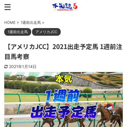
HOME
>
1週前出走馬
>
1週前出走馬
アメリカJCC
【アメリカJCC】2021出走予定馬 1週前注
目馬考察
2021年1月14日