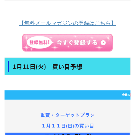
【無料メールマガジンの登録はこちら】
1月11日(火) 買い目予想