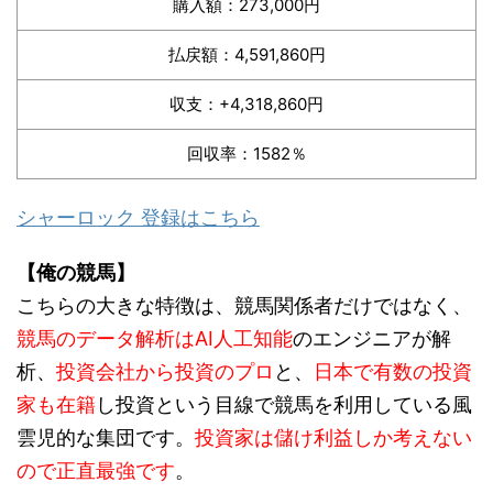
購入額：273,000円
払戻額：4,591,860円
収支：+4,318,860円
回収率：1582％
シャーロック 登録はこちら
【俺の競馬】
こちらの大きな特徴は、競馬関係者だけではなく、
競馬のデータ解析はAI人工知能
のエンジニアが解
析、
投資会社から投資のプロ
と、
日本で有数の投資
家も在籍
し投資という目線で競馬を利用している風
雲児的な集団です。
投資家は儲け利益しか考えない
ので正直最強です
。