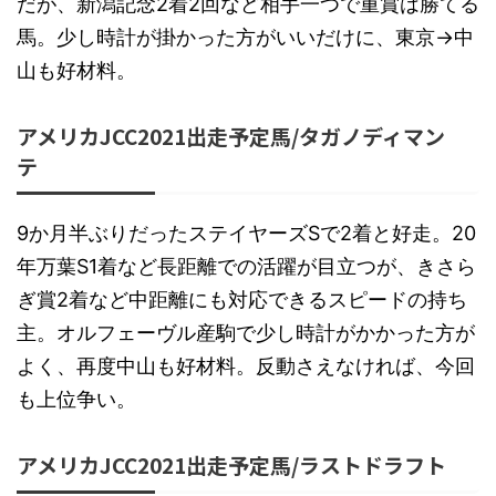
だが、新潟記念2着2回など相手一つで重賞は勝てる
馬。少し時計が掛かった方がいいだけに、東京→中
山も好材料。
アメリカJCC2021出走予定馬/タガノディマン
テ
9か月半ぶりだったステイヤーズSで2着と好走。20
年万葉S1着など長距離での活躍が目立つが、きさら
ぎ賞2着など中距離にも対応できるスピードの持ち
主。オルフェーヴル産駒で少し時計がかかった方が
よく、再度中山も好材料。反動さえなければ、今回
も上位争い。
アメリカJCC2021出走予定馬/ラストドラフト