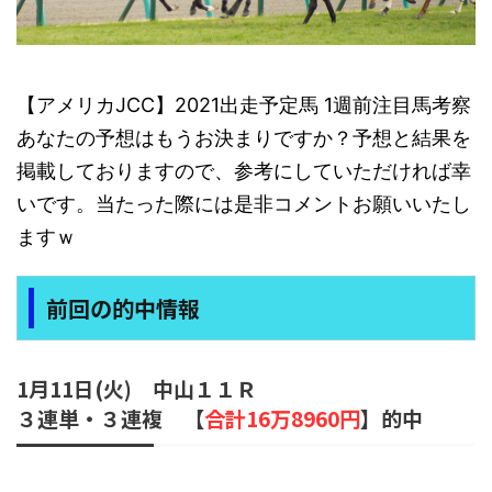
【アメリカJCC】2021出走予定馬 1週前注目馬考察
あなたの予想はもうお決まりですか？予想と結果を
掲載しておりますので、参考にしていただければ幸
いです。当たった際には是非コメントお願いいたし
ますｗ
前回の的中情報
1月11日(火) 中山１１Ｒ
３連単・３連複 【
合計16万8960円
】的中