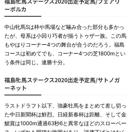
福島牝馬ステークス2020出走予定馬/フェアリ
ーポルカ
中山牝馬Sは枠や馬場など噛み合った部分も多かっ
たが、母系は小回り巧者が揃うトゥザ一族。この馬
もやはりコーナー4つの舞台が合うのだろう。福島
コースは初めてでも、コーナー4つの芝1800mとい
う条件は同じ。連勝十分。
福島牝馬ステークス2020出走予定馬/サトノガ
ーネット
ラストドラフト以下、強豪牡馬をまとめて差し切っ
た中日新聞杯は鮮烈。日経新春杯は距離、そして金
鯱賞は1000m通過63秒6と異常なほどのスローペー