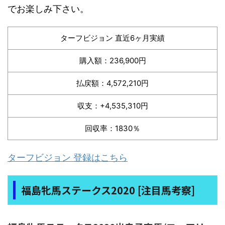
でお楽しみ下さい。
ターフビジョン 直近6ヶ月実績
購入額：236,900円
払戻額：4,572,210円
収支：+4,535,310円
回収率：1830％
ターフビジョン 登録はこちら
福島牝馬ステークス2020 [注目馬考察]