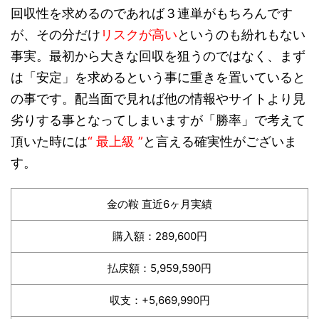
回収性を求めるのであれば３連単がもちろんです
が、その分だけ
リスクが高い
というのも紛れもない
事実。最初から大きな回収を狙うのではなく、まず
は「安定」を求めるという事に重きを置いていると
の事です。配当面で見れば他の情報やサイトより見
劣りする事となってしまいますが「勝率」で考えて
頂いた時には
“ 最上級 ”
と言える確実性がございま
す。
金の鞍 直近6ヶ月実績
購入額：289,600円
払戻額：5,959,590円
収支：+5,669,990円