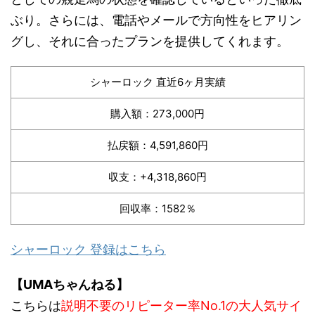
ぶり。さらには、電話やメールで方向性をヒアリン
グし、それに合ったプランを提供してくれます。
シャーロック 直近6ヶ月実績
購入額：273,000円
払戻額：4,591,860円
収支：+4,318,860円
回収率：1582％
シャーロック 登録はこちら
【UMAちゃんねる】
こちらは
説明不要のリピーター率No.1の大人気サイ