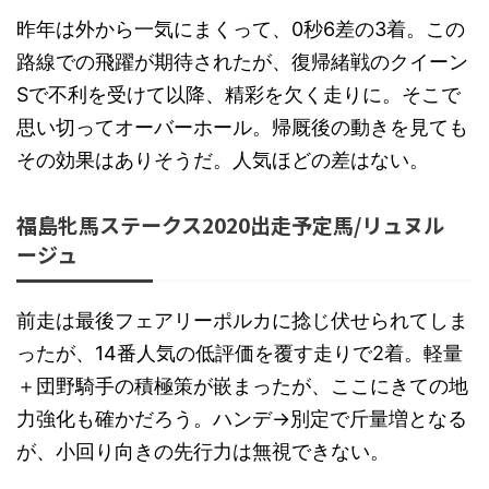
昨年は外から一気にまくって、0秒6差の3着。この
路線での飛躍が期待されたが、復帰緒戦のクイーン
Sで不利を受けて以降、精彩を欠く走りに。そこで
思い切ってオーバーホール。帰厩後の動きを見ても
その効果はありそうだ。人気ほどの差はない。
福島牝馬ステークス2020出走予定馬/リュヌル
ージュ
前走は最後フェアリーポルカに捻じ伏せられてしま
ったが、14番人気の低評価を覆す走りで2着。軽量
＋団野騎手の積極策が嵌まったが、ここにきての地
力強化も確かだろう。ハンデ→別定で斤量増となる
が、小回り向きの先行力は無視できない。