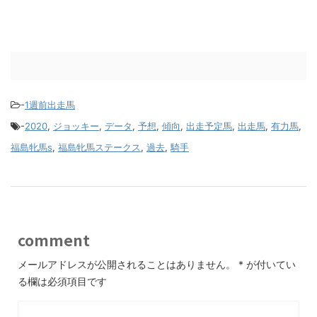
-
1週前出走馬
-
2020
,
ジョッキー
,
データ
,
予想
,
傾向
,
出走予定馬
,
出走馬
,
有力馬
,
福島牝馬s
,
福島牝馬ステークス
,
過去
,
騎手
comment
メールアドレスが公開されることはありません。
*
が付いてい
る欄は必須項目です