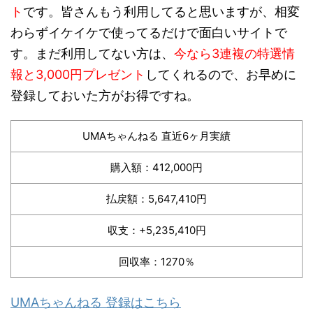
ト
です。皆さんもう利用してると思いますが、相変
わらずイケイケで使ってるだけで面白いサイトで
す。まだ利用してない方は、
今なら3連複の特選情
報と3,000円プレゼント
してくれるので、お早めに
登録しておいた方がお得ですね。
UMAちゃんねる 直近6ヶ月実績
購入額：412,000円
払戻額：5,647,410円
収支：+5,235,410円
回収率：1270％
UMAちゃんねる 登録はこちら