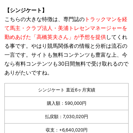
【シンジケート】
こちらの大きな特徴は、専門誌の
トラックマンを経
て馬主・クラブ法人・美浦トレセンマネージャーを
勤めあげた「高橋英夫さん」が予想を提供
してくれ
る事です。やはり競馬関係者の情報と分析は流石の
一言です。サイトも無料コンテンツも豊富な上、今
なら有料コンテンツも30日間無料で受け取れるので
ありがたいですね。
シンジケート 直近6ヶ月実績
購入額：590,000円
払戻額：7,030,020円
収支：+6,640,020円