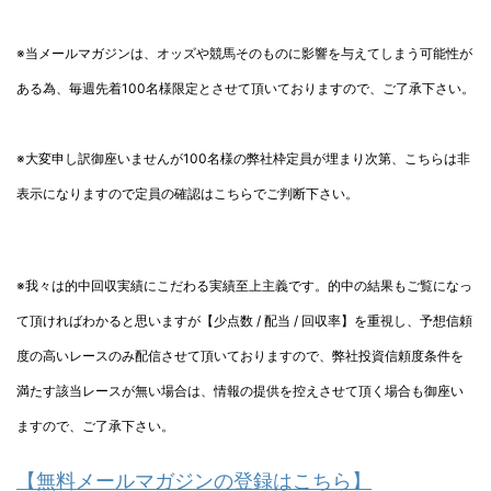
※当メールマガジンは、オッズや競馬そのものに影響を与えてしまう可能性が
ある為、毎週先着100名様限定とさせて頂いておりますので、ご了承下さい。
※大変申し訳御座いませんが100名様の弊社枠定員が埋まり次第、こちらは非
表示になりますので定員の確認はこちらでご判断下さい。
※我々は的中回収実績にこだわる実績至上主義です。的中の結果もご覧になっ
て頂ければわかると思いますが【少点数 / 配当 / 回収率】を重視し、予想信頼
度の高いレースのみ配信させて頂いておりますので、弊社投資信頼度条件を
満たす該当レースが無い場合は、情報の提供を控えさせて頂く場合も御座い
ますので、ご了承下さい。
【無料メールマガジンの登録はこちら】