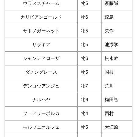
ウラヌスチャーム
牝5
斎藤誠
カリビアンゴールド
牝6
鮫島
サトノガーネット
牝5
矢作
サラキア
牝5
池添学
シャンティローザ
牝6
松永幹
ダノングレース
牝5
国枝
デンコウアンジュ
牝7
荒川
ナルハヤ
牝6
梅田智
フェアリーポルカ
牝4
西村
モルフェオルフェ
牝5
大江原