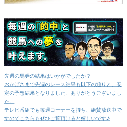
先週の馬券の結果はいかがでしたか？
おかげさまで先週のレース結果も以下の通りと、安
定の予想結果となりました。ありがとうございまし
た。
テレビ番組でも毎週コーナーを持ち、絶賛放送中で
すのでこちらもぜひご覧頂けると嬉しいです♪