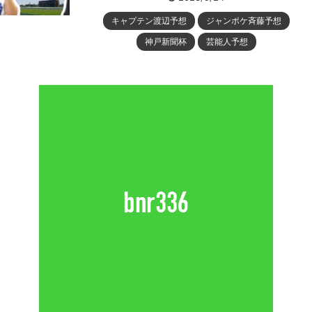
キャプテン渡辺予想
ジャンポケ斉藤予想
神戸新聞杯
芸能人予想