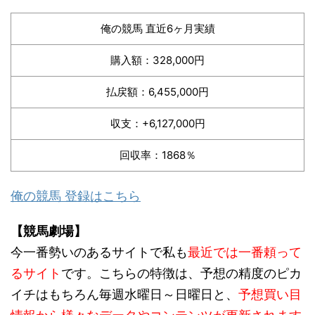
俺の競馬 直近6ヶ月実績
購入額：328,000円
払戻額：6,455,000円
収支：+6,127,000円
回収率：1868％
俺の競馬 登録はこちら
【競馬劇場】
今一番勢いのあるサイトで私も
最近では一番頼って
るサイト
です。こちらの特徴は、予想の精度のピカ
イチはもちろん毎週水曜日～日曜日と、
予想買い目