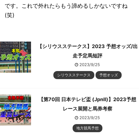
です。これで外れたらもう諦めるしかないですね
(笑)
【シリウスステークス】2023 予想オッズ/出
走予定馬短評
2023/9/25
シリウスステークス
予想オッズ
【第70回 日本テレビ盃 (JpnⅡ)】2023予想
レース展開と馬券考察
2023/9/25
地方競馬予想