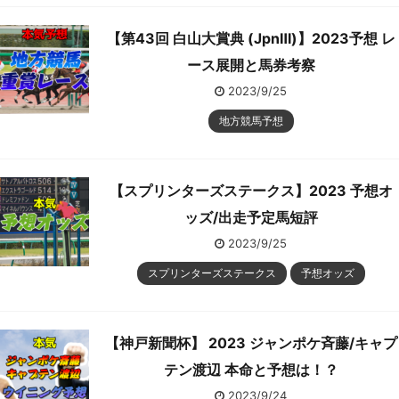
【第43回 白山大賞典 (JpnⅢ)】2023予想 レ
ース展開と馬券考察
2023/9/25
地方競馬予想
【スプリンターズステークス】2023 予想オ
ッズ/出走予定馬短評
2023/9/25
スプリンターズステークス
予想オッズ
【神戸新聞杯】 2023 ジャンポケ斉藤/キャプ
テン渡辺 本命と予想は！？
2023/9/24