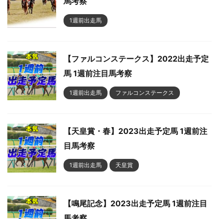
馬考察
1週前出走馬
【ファルコンステークス】2022出走予定
馬 1週前注目馬考察
1週前出走馬
ファルコンステークス
【天皇賞・春】2023出走予定馬 1週前注
目馬考察
1週前出走馬
天皇賞
【鳴尾記念】2023出走予定馬 1週前注目
馬考察