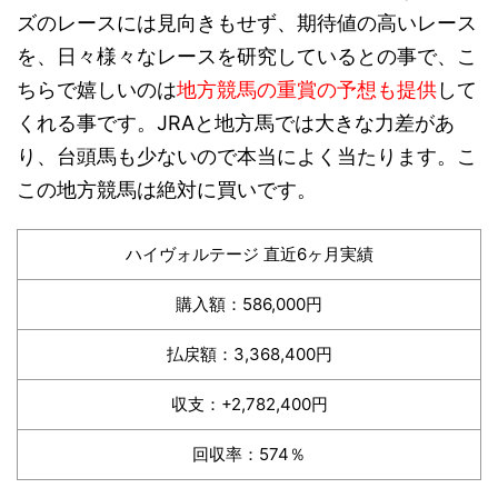
ズのレースには見向きもせず、期待値の高いレース
を、日々様々なレースを研究しているとの事で、こ
ちらで嬉しいのは
地方競馬の重賞の予想も提供
して
くれる事です。JRAと地方馬では大きな力差があ
り、台頭馬も少ないので本当によく当たります。こ
この地方競馬は絶対に買いです。
ハイヴォルテージ 直近6ヶ月実績
購入額：586,000円
払戻額：3,368,400円
収支：+2,782,400円
回収率：574％