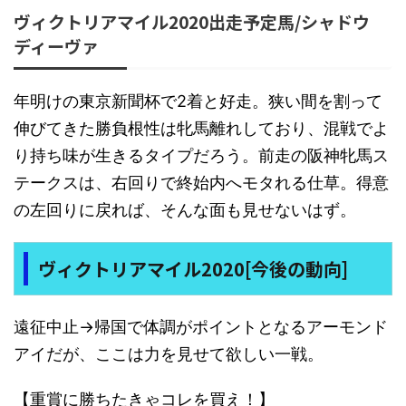
ヴィクトリアマイル2020出走予定馬/シャドウ
ディーヴァ
年明けの東京新聞杯で2着と好走。狭い間を割って
伸びてきた勝負根性は牝馬離れしており、混戦でよ
り持ち味が生きるタイプだろう。前走の阪神牝馬ス
テークスは、右回りで終始内へモタれる仕草。得意
の左回りに戻れば、そんな面も見せないはず。
ヴィクトリアマイル2020[今後の動向]
遠征中止→帰国で体調がポイントとなるアーモンド
アイだが、ここは力を見せて欲しい一戦。
【重賞に勝ちたきゃコレを買え！】