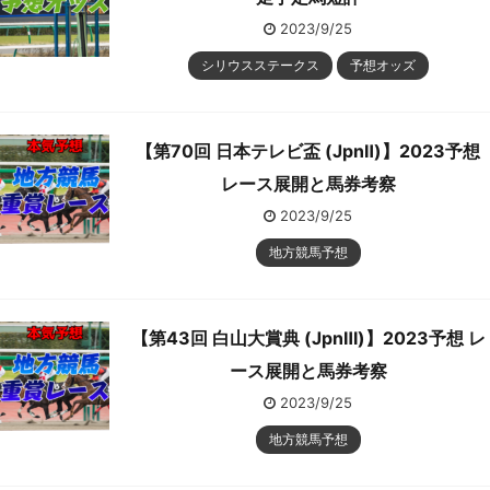
2023/9/25
シリウスステークス
予想オッズ
【第70回 日本テレビ盃 (JpnⅡ)】2023予想
レース展開と馬券考察
2023/9/25
地方競馬予想
【第43回 白山大賞典 (JpnⅢ)】2023予想 レ
ース展開と馬券考察
2023/9/25
地方競馬予想