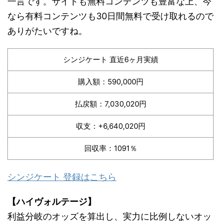
一言です。サイトも無料コンテンツも豊富な上、今
なら有料コンテンツも30日間無料で受け取れるので
ありがたいですね。
シンジケート 直近6ヶ月実績
購入額：590,000円
払戻額：7,030,020円
収支：+6,640,020円
回収率：1091％
シンジケート 登録はこちら
【ハイヴォルテージ】
利益分岐のオッズを算出し、実力に比例しないオッ