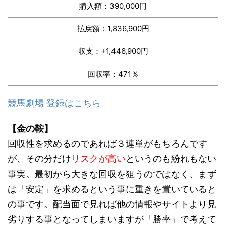
購入額：390,000円
払戻額：1,836,900円
収支：+1,446,900円
回収率：471％
競馬劇場 登録はこちら
【金の鞍】
回収性を求めるのであれば３連単がもちろんです
が、その分だけ
リスクが高い
というのも紛れもない
事実。最初から大きな回収を狙うのではなく、まず
は「安定」を求めるという事に重きを置いていると
の事です。配当面で見れば他の情報やサイトより見
劣りする事となってしまいますが「勝率」で考えて