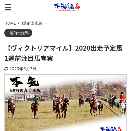
HOME
>
1週前出走馬
>
1週前出走馬
【ヴィクトリアマイル】2020出走予定馬
1週前注目馬考察
2020年5月7日