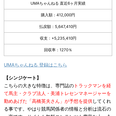
UMAちゃんねる 直近6ヶ月実績
購入額：412,000円
払戻額：5,647,410円
収支：+5,235,410円
回収率：1270％
UMAちゃんねる 登録はこちら
【シンジケート】
こちらの大きな特徴は、専門誌の
トラックマンを経
て馬主・クラブ法人・美浦トレセンマネージャーを
勤めあげた「高橋英夫さん」が予想を提供
してくれ
る事です。やはり競馬関係者の情報と分析は流石の