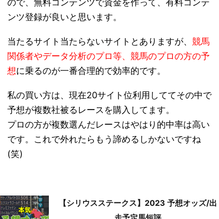
ので、無料コンテンツで資金を作って、有料コンテ
ンツ登録が良いと思います。
当たるサイト当たらないサイトとありますが、
競馬
関係者やデータ分析のプロ等、競馬のプロの方の予
想
に乗るのが一番合理的で効率的です。
私の買い方は、現在20サイト位利用しててその中で
予想が複数社被るレースを購入してます。
プロの方が複数選んだレースはやはり的中率は高い
です。これで外れたらもう諦めるしかないですね
(笑)
【シリウスステークス】2023 予想オッズ/出
走予定馬短評