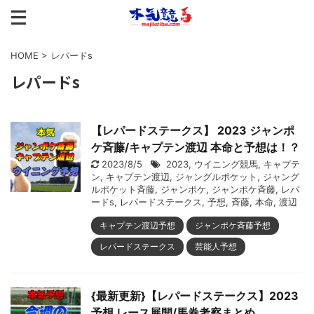
HOME
>
レパードs
レパードs
【レパードステークス】 2023 ジャンポ
ケ斉藤/キャプテン渡辺 本命と予想は！？
2023/8/5
2023
,
ウイニング競馬
,
キャプテ
ン
,
キャプテン渡辺
,
ジャングルポケット
,
ジャング
ルポケット斉藤
,
ジャンポケ
,
ジャンポケ斉藤
,
レパ
ードs
,
レパードステークス
,
予想
,
斉藤
,
本命
,
渡辺
キャプテン渡辺予想
ジャンポケ斉藤予想
レパードステークス
芸能人予想
{最新更新}【レパードステークス】2023
予想 レース展開/馬券考察まとめ。