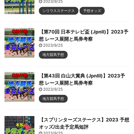
2023/9/25
シリウスステークス
予想オッズ
【第70回 日本テレビ盃 (JpnⅡ)】2023予
想 レース展開と馬券考察
2023/9/25
地方競馬予想
【第43回 白山大賞典 (JpnⅢ)】2023予
想 レース展開と馬券考察
2023/9/25
地方競馬予想
【スプリンターズステークス】2023 予想
オッズ/出走予定馬短評
2023/9/25