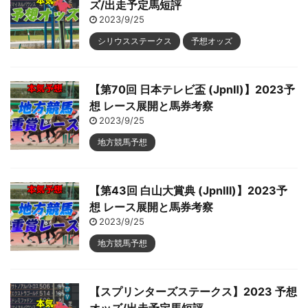
ズ/出走予定馬短評
2023/9/25
シリウスステークス
予想オッズ
【第70回 日本テレビ盃 (JpnⅡ)】2023予
想 レース展開と馬券考察
2023/9/25
地方競馬予想
【第43回 白山大賞典 (JpnⅢ)】2023予
想 レース展開と馬券考察
2023/9/25
地方競馬予想
【スプリンターズステークス】2023 予想
オッズ/出走予定馬短評